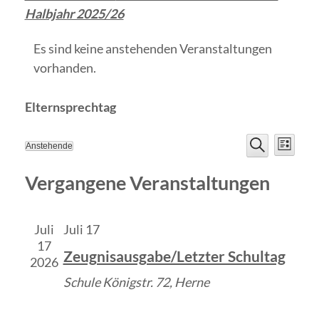
Halbjahr 2025/26
Es sind keine anstehenden Veranstaltungen
vorhanden.
Elternsprechtag
Veranst
Vera
Anstehende
Liste
Datum
Suche
Ansi
Suche
wählen.
Vergangene Veranstaltungen
Navi
und
Ansichte
Juli
Juli 17
17
Zeugnisausgabe/Letzter Schultag
Navigat
2026
Schule
Königstr. 72, Herne