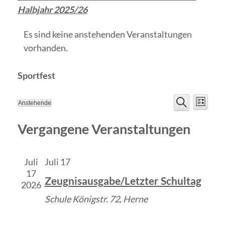
Halbjahr 2025/26
Es sind keine anstehenden Veranstaltungen
vorhanden.
Sportfest
Veranst
Vera
Anstehende
Liste
Datum
Suche
Ansi
Suche
wählen.
Vergangene Veranstaltungen
Navi
und
Ansichte
Juli
Juli 17
17
Zeugnisausgabe/Letzter Schultag
Navigat
2026
Schule
Königstr. 72, Herne