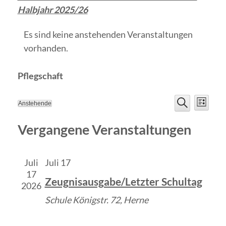
Halbjahr 2025/26
Es sind keine anstehenden Veranstaltungen
vorhanden.
Pflegschaft
Veranst
Vera
Anstehende
Liste
Datum
Suche
Ansi
Suche
wählen.
Vergangene Veranstaltungen
Navi
und
Ansichte
Juli
Juli 17
17
Zeugnisausgabe/Letzter Schultag
Navigat
2026
Schule
Königstr. 72, Herne